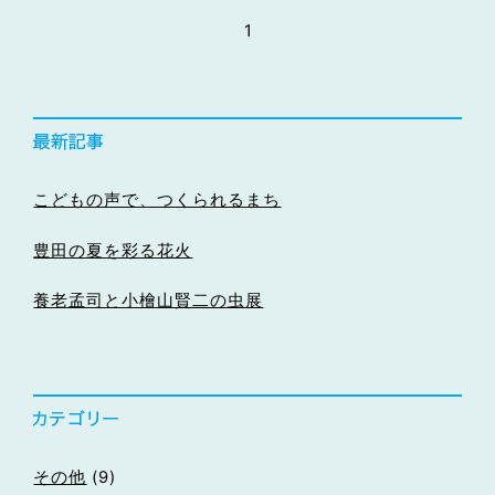
1
こどもの声で、つくられるまち
豊田の夏を彩る花火
養老孟司と小檜山賢二の虫展
その他
(9)