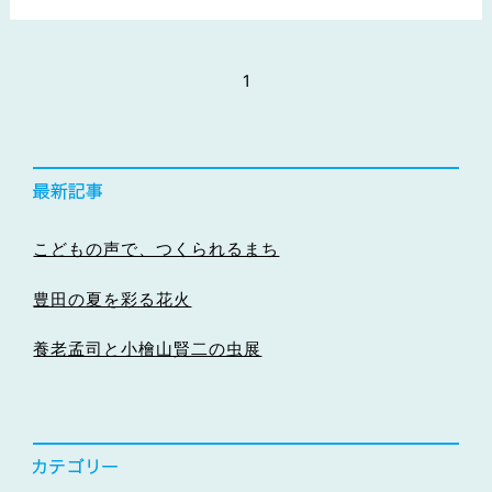
1
こどもの声で、つくられるまち
豊田の夏を彩る花火
養老孟司と小檜山賢二の虫展