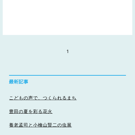
1
こどもの声で、つくられるまち
豊田の夏を彩る花火
養老孟司と小檜山賢二の虫展