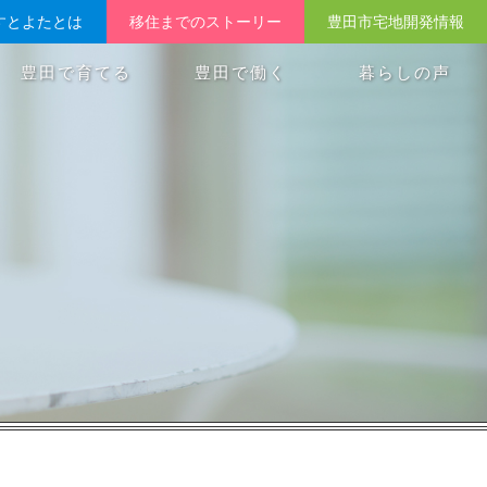
すとよたとは
移住までのストーリー
豊田市宅地開発情報
豊田で育てる
豊田で働く
暮らしの声