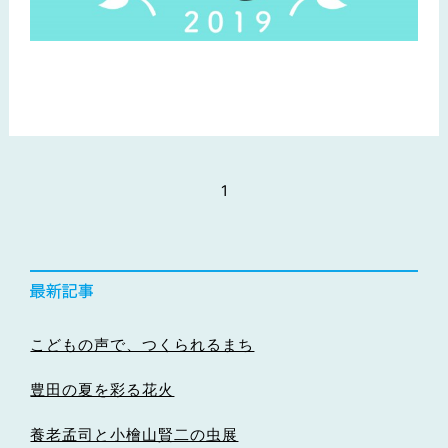
1
こどもの声で、つくられるまち
豊田の夏を彩る花火
養老孟司と小檜山賢二の虫展