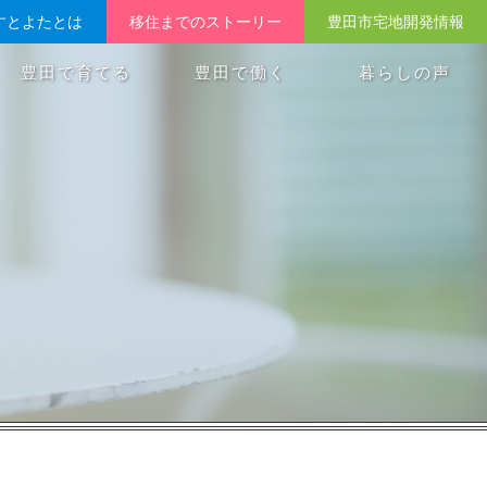
すとよたとは
移住までのストーリー
豊田市宅地開発情報
豊田で育てる
豊田で働く
暮らしの声