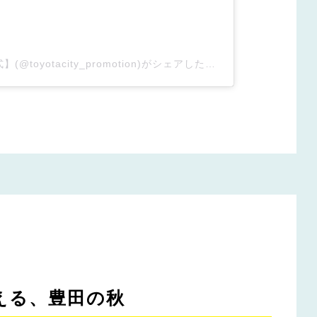
とよた｜くらし あそび【公式】(@toyotacity_promotion)がシェアした投稿
える、豊田の秋