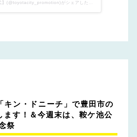
とよた｜くらし あそび【公式】(@toyotacity_promotion)がシェアした投稿
「キン・ドニーチ」で豊田市の
します！＆今週末は、鞍ケ池公
念祭